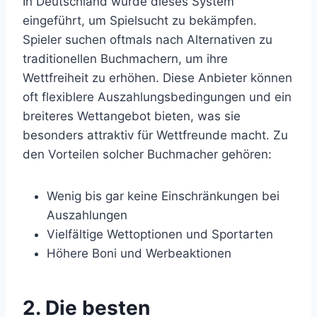
In Deutschland wurde dieses System
eingeführt, um Spielsucht zu bekämpfen.
Spieler suchen oftmals nach Alternativen zu
traditionellen Buchmachern, um ihre
Wettfreiheit zu erhöhen. Diese Anbieter können
oft flexiblere Auszahlungsbedingungen und ein
breiteres Wettangebot bieten, was sie
besonders attraktiv für Wettfreunde macht. Zu
den Vorteilen solcher Buchmacher gehören:
Wenig bis gar keine Einschränkungen bei
Auszahlungen
Vielfältige Wettoptionen und Sportarten
Höhere Boni und Werbeaktionen
2. Die besten