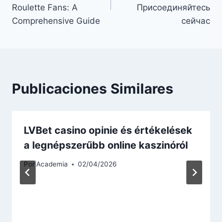
entradas
Roulette Fans: A
Присоединяйтесь
Comprehensive Guide
сейчас
Publicaciones Similares
LVBet casino opinie és értékelések
a legnépszerűbb online kaszinóról
Por
Academia
02/04/2026