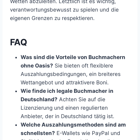
Wetten abzuleiten. Letztlich ist es wichtig,
verantwortungsbewusst zu spielen und die
eigenen Grenzen zu respektieren.
FAQ
Was sind die Vorteile von Buchmachern
ohne Oasis?
Sie bieten oft flexiblere
Auszahlungsbedingungen, ein breiteres
Wettangebot und attraktivere Boni.
Wie finde ich legale Buchmacher in
Deutschland?
Achten Sie auf die
Lizenzierung und einen regulierten
Anbieter, der in Deutschland tätig ist.
Welche Auszahlungsmethoden sind am
schnellsten?
E-Wallets wie PayPal und