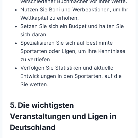
verschiedener Buchmacher vor Ihrer Wette.
Nutzen Sie Boni und Werbeaktionen, um Ihr
Wettkapital zu erhöhen.
Setzen Sie sich ein Budget und halten Sie
sich daran.
Spezialisieren Sie sich auf bestimmte
Sportarten oder Ligen, um Ihre Kenntnisse
zu vertiefen.
Verfolgen Sie Statistiken und aktuelle
Entwicklungen in den Sportarten, auf die
Sie wetten.
5. Die wichtigsten
Veranstaltungen und Ligen in
Deutschland