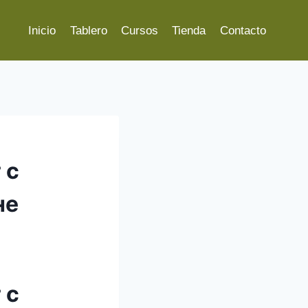
Inicio
Tablero
Cursos
Tienda
Contacto
 с
не
 с