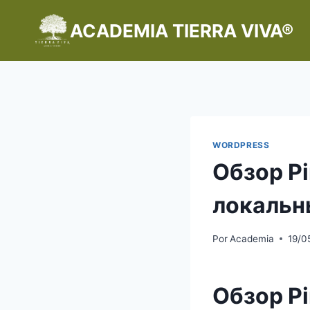
Saltar
al
ACADEMIA TIERRA VIVA®
contenido
WORDPRESS
Обзор P
локальн
Por
Academia
19/0
Обзор P