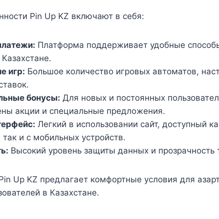
ности Pin Up KZ включают в себя:
платежи:
Платформа поддерживает удобные способы
 Казахстане.
е игр:
Большое количество игровых автоматов, наст
ставок.
льные бонусы:
Для новых и постоянных пользовате
ны акции и специальные предложения.
терфейс:
Легкий в использовании сайт, доступный ка
 так и с мобильных устройств.
ь:
Высокий уровень защиты данных и прозрачность 
Pin Up KZ предлагает комфортные условия для азарт
зователей в Казахстане.