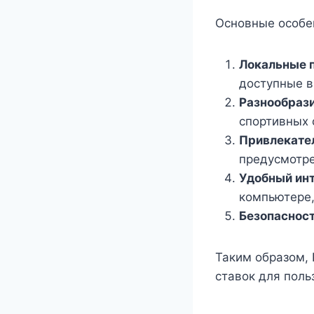
Основные особен
Локальные 
доступные в
Разнообрази
спортивных 
Привлекате
предусмотре
Удобный ин
компьютере,
Безопасност
Таким образом, 
ставок для поль