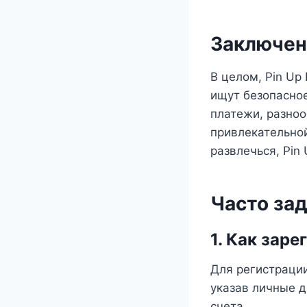
Заключен
В целом, Pin Up
ищут безопасное
платежи, разно
привлекательной
развлечься, Pin
Часто за
1. Как заре
Для регистрации
указав личные 
счета.