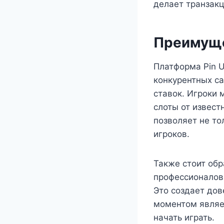
делает транзак
Преимуще
Платформа Pin 
конкурентных са
ставок. Игроки 
слоты от извест
позволяет не то
игроков.
Также стоит об
профессионалов 
Это создает до
моментом являет
начать играть.