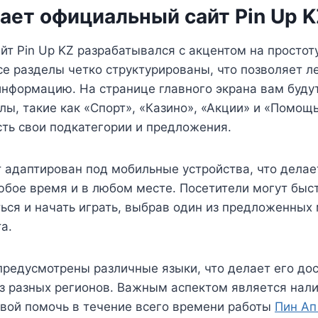
ает официальный сайт Pin Up 
т Pin Up KZ разрабатывался с акцентом на простоту
се разделы четко структурированы, что позволяет л
нформацию. На странице главного экрана вам буду
ы, такие как «Спорт», «Казино», «Акции» и «Помощь
сть свои подкатегории и предложения.
т адаптирован под мобильные устройства, что делае
юбое время и в любом месте. Посетители могут быс
ься и начать играть, выбрав один из предложенных
а.
предусмотрены различные языки, что делает его до
из разных регионов. Важным аспектом является нал
овой помочь в течение всего времени работы
Пин Ап