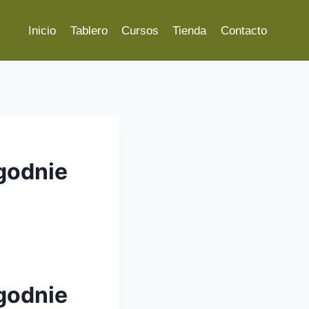
Inicio
Tablero
Cursos
Tienda
Contacto
ygodnie
ygodnie