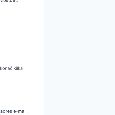
 Mostbet:
konać kilka
 adres e-mail.