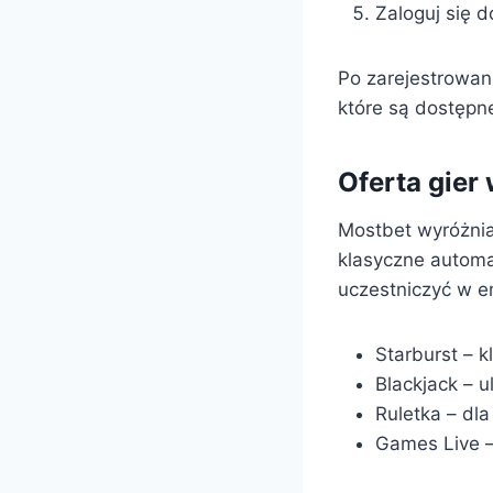
Zaloguj się d
Po zarejestrowani
które są dostępn
Oferta gier
Mostbet wyróżnia
klasyczne automa
uczestniczyć w e
Starburst – k
Blackjack – u
Ruletka – dl
Games Live –