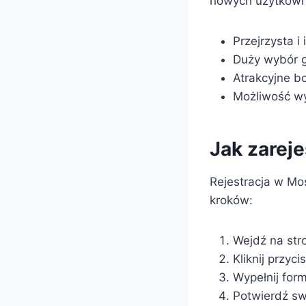
nowych użytkowni
Przejrzysta i
Duży wybór gi
Atrakcyjne bo
Możliwość wy
Jak zarej
Rejestracja w Mos
kroków:
Wejdź na str
Kliknij przyci
Wypełnij for
Potwierdź swo