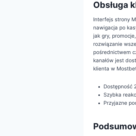
Obsługa kl
Interfejs strony 
nawigacja po kasy
jak gry, promocje
rozwiązanie wsze
pośrednictwem cz
kanałów jest dos
klienta w Mostbet
Dostępność 2
Szybka reakc
Przyjazne pod
Podsumow