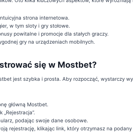
ków. Oto kilka kluczowych aspektów, które wyróżniają
 intuicyjna strona internetowa.
er, w tym sloty i gry stołowe.
nusy powitalne i promocje dla stałych graczy.
godnej gry na urządzeniach mobilnych.
estrować się w Mostbet?
tbet jest szybka i prosta. Aby rozpocząć, wystarczy wy
onę główną Mostbet.
sk „Rejestracja”.
mularz, podając swoje dane osobowe.
ją rejestrację, klikając link, który otrzymasz na podany