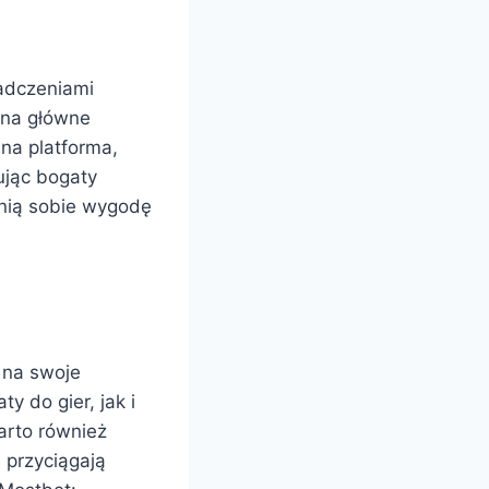
iadczeniami
 na główne
na platforma,
ując bogaty
enią sobie wygodę
 na swoje
 do gier, jak i
arto również
 przyciągają