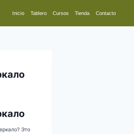
Inicio
Tablero
Cursos
Tienda
Contacto
ркало
ркало
еркало? Это