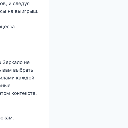
ов, и следуя
сы на выигрыш.
м
оцесса.
o Зеркало не
ь вам выбрать
вилами каждой
ьные
этом контексте,
рокам.