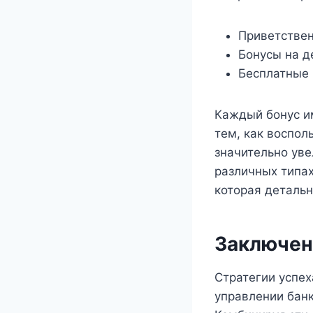
Приветствен
Бонусы на д
Бесплатные 
Каждый бонус им
тем, как воспо
значительно ув
различных типах
которая детальн
Заключен
Стратегии успех
управлении банк