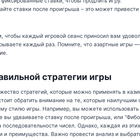
 фиксированные ставки, чтобы продлить игру.
айте ставки после проигрыша – это может привести
м, чтобы каждый игровой сеанс приносил вам удово
рываете каждый раз. Помните, что азартные игры —
ие.
авильной стратегии игры
ество стратегий, которые можно применять в казин
стоит обратить внимание на те, которые наилучшим
ему стилю игры. Например, вы можете использовать
де вы удваиваете ставку после проигрыша, или “Фибо
 последовательности чисел. Однако, каждая из этих
и и преимущества. Важно провести анализ и выбрат