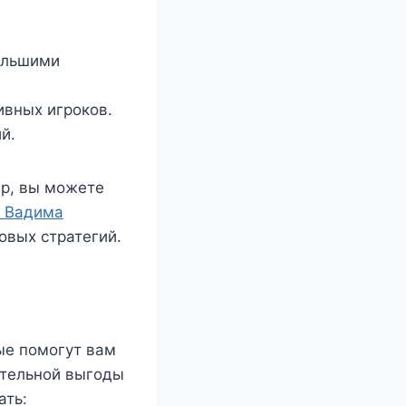
большими
ивных игроков.
й.
ер, вы можете
р Вадима
овых стратегий.
ые помогут вам
ительной выгоды
ать: