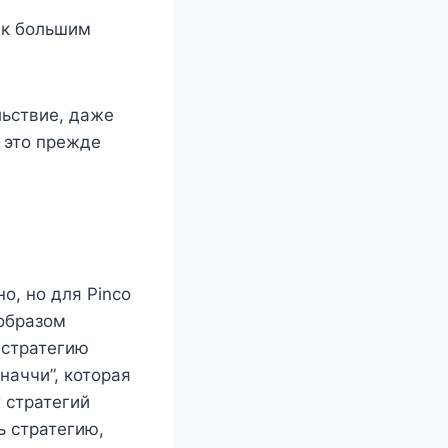
 к большим
льствие, даже
 это прежде
о, но для Pinco
 образом
 стратегию
наччи”, которая
 стратегий
ь стратегию,