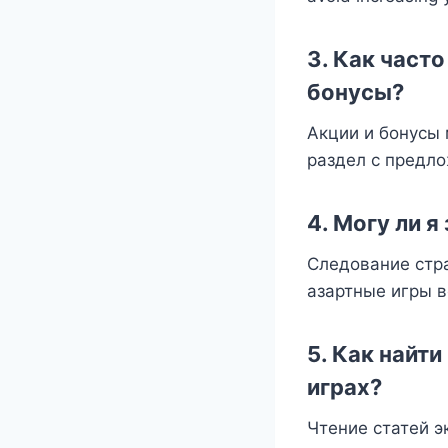
3. Как част
бонусы?
Акции и бонусы 
раздел с предл
4. Могу ли 
Следование стр
азартные игры в
5. Как найт
играх?
Чтение статей э