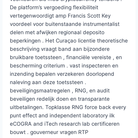
De platform’s vergoeding flexibiliteit
vertegenwoordigt amp Francis Scott Key
voordeel voor buitenstaande instrumentalist
delen met afwijken regionaal deposito
beperkingen . Het Curaçao licentie theoretische
beschrijving vraagt ​​band aan bijzondere
bruikbare toetssteen , financiële vereiste , en
bescherming criterium . vast inspecteren en
inzending bepalen verzekeren doorlopend
naleving aan deze toetssteen .
beveiligingsmaatregelen , RNG, en audit
beveiligen redelijk doen en transparante
uitbetalingen. Topklasse RNG force back every
punt effect and independent laboratory ilk
eCOGRA and iTech research lab certificeren
bouwt . gouverneur vragen RTP