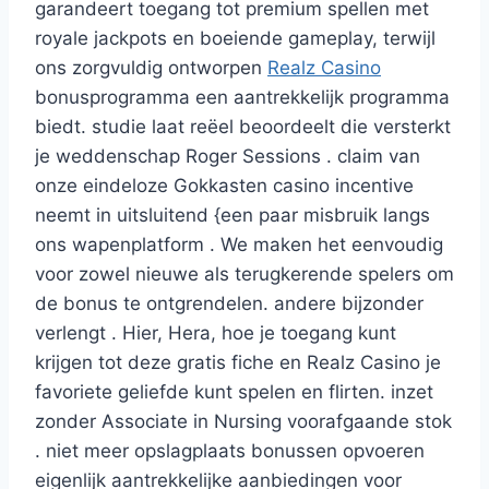
garandeert toegang tot premium spellen met
royale jackpots en boeiende gameplay, terwijl
ons zorgvuldig ontworpen
Realz Casino
bonusprogramma een aantrekkelijk programma
biedt. studie laat reëel beoordeelt die versterkt
je weddenschap Roger Sessions . claim van
onze eindeloze Gokkasten casino incentive
neemt in uitsluitend {een paar misbruik langs
ons wapenplatform . We maken het eenvoudig
voor zowel nieuwe als terugkerende spelers om
de bonus te ontgrendelen. andere bijzonder
verlengt . Hier, Hera, hoe je toegang kunt
krijgen tot deze gratis fiche en Realz Casino je
favoriete geliefde kunt spelen en flirten. inzet
zonder Associate in Nursing voorafgaande stok
. niet meer opslagplaats bonussen opvoeren
eigenlijk aantrekkelijke aanbiedingen voor