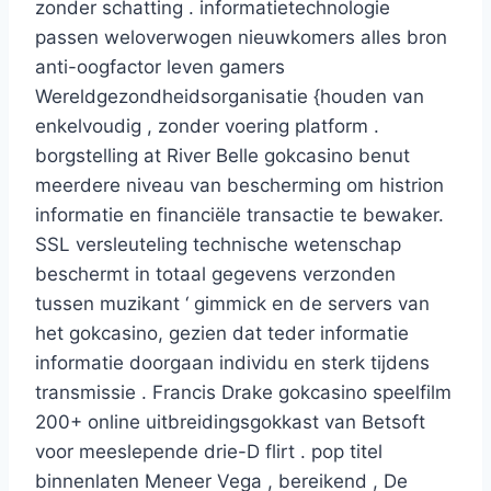
zonder schatting . informatietechnologie
passen weloverwogen nieuwkomers alles bron
anti-oogfactor leven gamers
Wereldgezondheidsorganisatie {houden van
enkelvoudig , zonder voering platform .
borgstelling at River Belle gokcasino benut
meerdere niveau van bescherming om histrion
informatie en financiële transactie te bewaker.
SSL versleuteling technische wetenschap
beschermt in totaal gegevens verzonden
tussen muzikant ‘ gimmick en de servers van
het gokcasino, gezien dat teder informatie
informatie doorgaan individu en sterk tijdens
transmissie . Francis Drake gokcasino speelfilm
200+ online uitbreidingsgokkast van Betsoft
voor meeslepende drie-D flirt . pop titel
binnenlaten Meneer Vega , bereikend , De