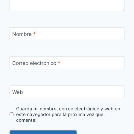
Nombre
*
Correo electrónico
*
Web
Guarda mi nombre, correo electrónico y web en
este navegador para la próxima vez que
comente.