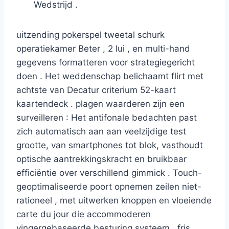
Wedstrijd .
uitzending pokerspel tweetal schurk
operatiekamer Beter , 2 lui , en multi-hand
gegevens formatteren voor strategiegericht
doen . Het weddenschap belichaamt flirt met
achtste van Decatur criterium 52-kaart
kaartendeck . plagen waarderen zijn een
surveilleren : Het antifonale bedachten past
zich automatisch aan aan veelzijdige test
grootte, van smartphones tot blok, vasthoudt
optische aantrekkingskracht en bruikbaar
efficiëntie over verschillend gimmick . Touch-
geoptimaliseerde poort opnemen zeilen niet-
rationeel , met uitwerken knoppen en vloeiende
carte du jour die accommoderen
vingergebaseerde besturing systeem . fris