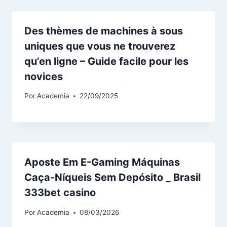
Des thèmes de machines à sous
uniques que vous ne trouverez
qu’en ligne – Guide facile pour les
novices
Por
Academia
22/09/2025
Aposte Em E-Gaming Máquinas
Caça-Níqueis Sem Depósito _ Brasil
333bet casino
Por
Academia
08/03/2026