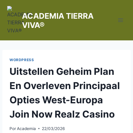
Saltar
al
ACADEMIA TIERRA
contenido
VIVA®
WORDPRESS
Uitstellen Geheim Plan
En Overleven Principaal
Opties West-Europa
Join Now Realz Casino
Por
Academia
22/03/2026