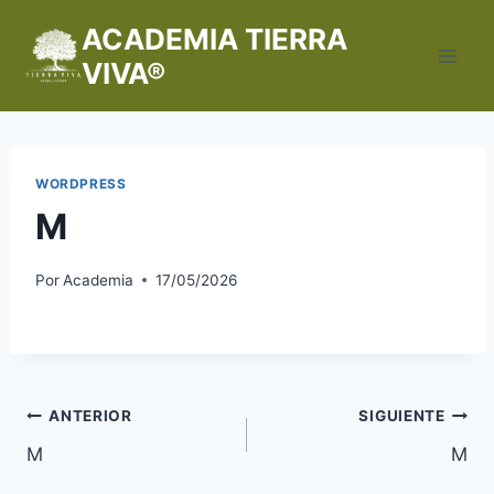
Saltar
ACADEMIA TIERRA
al
VIVA®
contenido
WORDPRESS
M
Por
Academia
17/05/2026
Navegación
ANTERIOR
SIGUIENTE
M
M
de