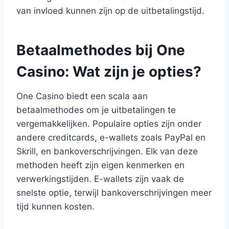
van invloed kunnen zijn op de uitbetalingstijd.
Betaalmethodes bij One
Casino: Wat zijn je opties?
One Casino biedt een scala aan
betaalmethodes om je uitbetalingen te
vergemakkelijken. Populaire opties zijn onder
andere creditcards, e-wallets zoals PayPal en
Skrill, en bankoverschrijvingen. Elk van deze
methoden heeft zijn eigen kenmerken en
verwerkingstijden. E-wallets zijn vaak de
snelste optie, terwijl bankoverschrijvingen meer
tijd kunnen kosten.