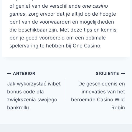
of geniet van de verschillende
one casino
games
, zorg ervoor dat je altijd op de hoogte
bent van de voorwaarden en mogelijkheden
die beschikbaar zijn. Met deze tips en kennis
ben je goed voorbereid om een optimale
spelervaring te hebben bij One Casino.
Navegación
ANTERIOR
SIGUIENTE
Jak wykorzystać ivibet
De geschiedenis en
de
bonus code dla
innovaties van het
entradas
zwiększenia swojego
beroemde Casino Wild
bankrollu
Robin