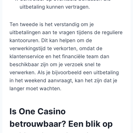
uitbetaling kunnen vertragen.
Ten tweede is het verstandig om je
uitbetalingen aan te vragen tijdens de reguliere
kantooruren. Dit kan helpen om de
verwerkingstijd te verkorten, omdat de
klantenservice en het financiële team dan
beschikbaar zijn om je verzoek snel te
verwerken. Als je bijvoorbeeld een uitbetaling
in het weekend aanvraagt, kan het zijn dat je
langer moet wachten.
Is One Casino
betrouwbaar? Een blik op