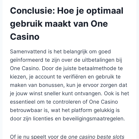
Conclusie: Hoe je optimaal
gebruik maakt van One
Casino
Samenvattend is het belangrijk om goed
geïnformeerd te zijn over de uitbetalingen bij
One Casino. Door de juiste betaalmethode te
kiezen, je account te verifiëren en gebruik te
maken van bonussen, kun je ervoor zorgen dat
je jouw winst sneller kunt ontvangen. Ook is het
essentieel om te controleren of One Casino
betrouwbaar is, wat het platform gelukkig is
door zijn licenties en beveiligingsmaatregelen.
Of je nu speelt voor de
one casino beste slots