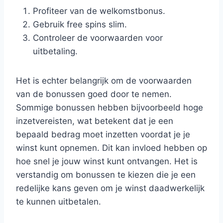
Profiteer van de welkomstbonus.
Gebruik free spins slim.
Controleer de voorwaarden voor
uitbetaling.
Het is echter belangrijk om de voorwaarden
van de bonussen goed door te nemen.
Sommige bonussen hebben bijvoorbeeld hoge
inzetvereisten, wat betekent dat je een
bepaald bedrag moet inzetten voordat je je
winst kunt opnemen. Dit kan invloed hebben op
hoe snel je jouw winst kunt ontvangen. Het is
verstandig om bonussen te kiezen die je een
redelijke kans geven om je winst daadwerkelijk
te kunnen uitbetalen.