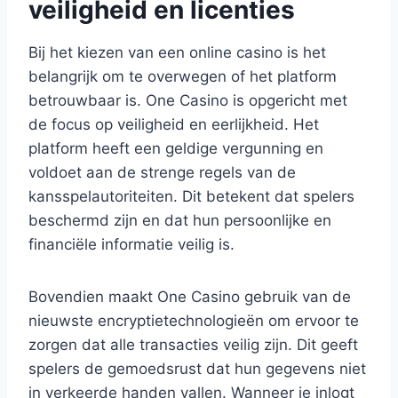
veiligheid en licenties
Bij het kiezen van een online casino is het
belangrijk om te overwegen of het platform
betrouwbaar is. One Casino is opgericht met
de focus op veiligheid en eerlijkheid. Het
platform heeft een geldige vergunning en
voldoet aan de strenge regels van de
kansspelautoriteiten. Dit betekent dat spelers
beschermd zijn en dat hun persoonlijke en
financiële informatie veilig is.
Bovendien maakt One Casino gebruik van de
nieuwste encryptietechnologieën om ervoor te
zorgen dat alle transacties veilig zijn. Dit geeft
spelers de gemoedsrust dat hun gegevens niet
in verkeerde handen vallen. Wanneer je inlogt