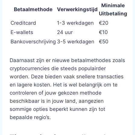
Minimale
Betaalmethode
Verwerkingstijd
Uitbetaling
Creditcard
1-3 werkdagen
€20
E-wallets
24 uur
€10
Bankoverschrijving
3-5 werkdagen
€50
Daarnaast zijn er nieuwe betaalmethodes zoals
cryptocurrencies die steeds populairder
worden. Deze bieden vaak snellere transacties
en lagere kosten. Het is wel belangrijk om te
controleren of jouw gekozen methode
beschikbaar is in jouw land, aangezien
sommige opties beperkt kunnen zijn tot
bepaalde regio’s.