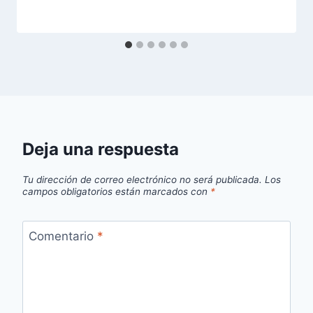
Deja una respuesta
Tu dirección de correo electrónico no será publicada.
Los
campos obligatorios están marcados con
*
Comentario
*