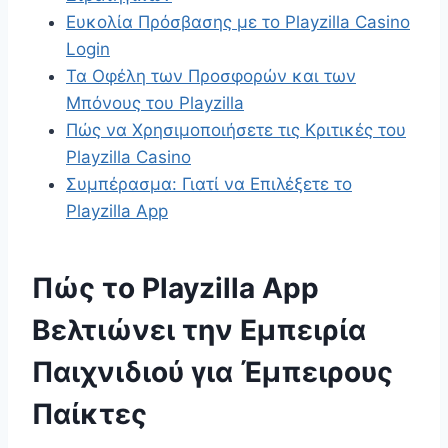
Ευκολία Πρόσβασης με το Playzilla Casino
Login
Τα Οφέλη των Προσφορών και των
Μπόνους του Playzilla
Πώς να Χρησιμοποιήσετε τις Κριτικές του
Playzilla Casino
Συμπέρασμα: Γιατί να Επιλέξετε το
Playzilla App
Πώς το Playzilla App
Βελτιώνει την Εμπειρία
Παιχνιδιού για Έμπειρους
Παίκτες