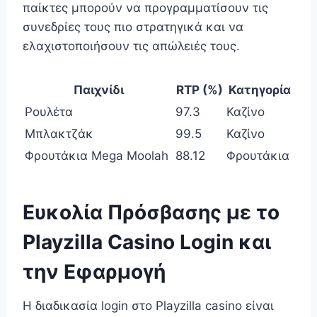
παίκτες μπορούν να προγραμματίσουν τις
συνεδρίες τους πιο στρατηγικά και να
ελαχιστοποιήσουν τις απώλειές τους.
Παιχνίδι
RTP (%)
Κατηγορία
Ρουλέτα
97.3
Καζίνο
Μπλακτζάκ
99.5
Καζίνο
Φρουτάκια Mega Moolah
88.12
Φρουτάκια
Ευκολία Πρόσβασης με το
Playzilla Casino Login και
την Εφαρμογή
Η διαδικασία login στο Playzilla casino είναι