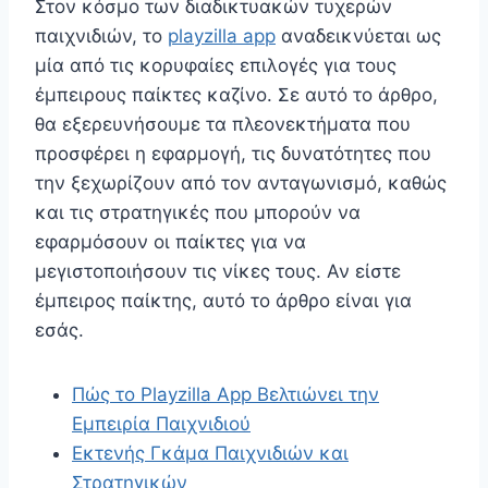
Στον κόσμο των διαδικτυακών τυχερών
παιχνιδιών, το
playzilla app
αναδεικνύεται ως
μία από τις κορυφαίες επιλογές για τους
έμπειρους παίκτες καζίνο. Σε αυτό το άρθρο,
θα εξερευνήσουμε τα πλεονεκτήματα που
προσφέρει η εφαρμογή, τις δυνατότητες που
την ξεχωρίζουν από τον ανταγωνισμό, καθώς
και τις στρατηγικές που μπορούν να
εφαρμόσουν οι παίκτες για να
μεγιστοποιήσουν τις νίκες τους. Αν είστε
έμπειρος παίκτης, αυτό το άρθρο είναι για
εσάς.
Πώς το Playzilla App Βελτιώνει την
Εμπειρία Παιχνιδιού
Εκτενής Γκάμα Παιχνιδιών και
Στρατηγικών