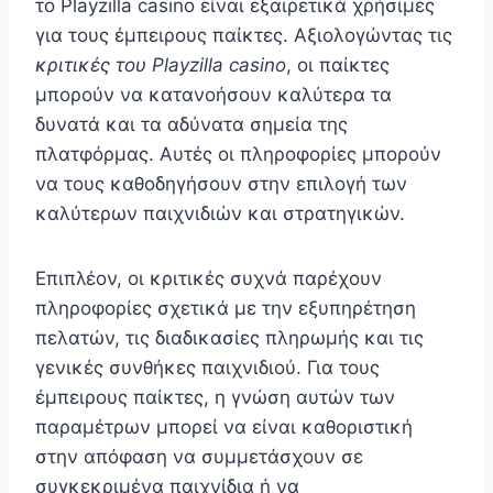
το Playzilla casino είναι εξαιρετικά χρήσιμες
για τους έμπειρους παίκτες. Αξιολογώντας τις
κριτικές του Playzilla casino
, οι παίκτες
μπορούν να κατανοήσουν καλύτερα τα
δυνατά και τα αδύνατα σημεία της
πλατφόρμας. Αυτές οι πληροφορίες μπορούν
να τους καθοδηγήσουν στην επιλογή των
καλύτερων παιχνιδιών και στρατηγικών.
Επιπλέον, οι κριτικές συχνά παρέχουν
πληροφορίες σχετικά με την εξυπηρέτηση
πελατών, τις διαδικασίες πληρωμής και τις
γενικές συνθήκες παιχνιδιού. Για τους
έμπειρους παίκτες, η γνώση αυτών των
παραμέτρων μπορεί να είναι καθοριστική
στην απόφαση να συμμετάσχουν σε
συγκεκριμένα παιχνίδια ή να