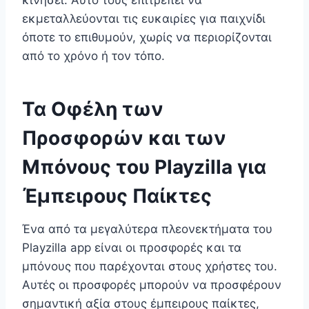
εκμεταλλεύονται τις ευκαιρίες για παιχνίδι
όποτε το επιθυμούν, χωρίς να περιορίζονται
από το χρόνο ή τον τόπο.
Τα Οφέλη των
Προσφορών και των
Μπόνους του Playzilla για
Έμπειρους Παίκτες
Ένα από τα μεγαλύτερα πλεονεκτήματα του
Playzilla app είναι οι προσφορές και τα
μπόνους που παρέχονται στους χρήστες του.
Αυτές οι προσφορές μπορούν να προσφέρουν
σημαντική αξία στους έμπειρους παίκτες,