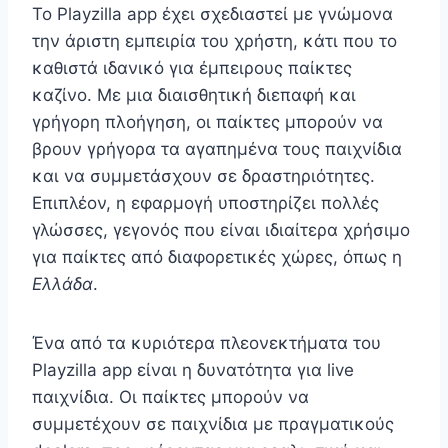
Το Playzilla app έχει σχεδιαστεί με γνώμονα
την άριστη εμπειρία του χρήστη, κάτι που το
καθιστά ιδανικό για έμπειρους παίκτες
καζίνο. Με μια διαισθητική διεπαφή και
γρήγορη πλοήγηση, οι παίκτες μπορούν να
βρουν γρήγορα τα αγαπημένα τους παιχνίδια
και να συμμετάσχουν σε δραστηριότητες.
Επιπλέον, η εφαρμογή υποστηρίζει πολλές
γλώσσες, γεγονός που είναι ιδιαίτερα χρήσιμο
για παίκτες από διαφορετικές χώρες, όπως η
Ελλάδα
.
Ένα από τα κυριότερα πλεονεκτήματα του
Playzilla app είναι η δυνατότητα για live
παιχνίδια. Οι παίκτες μπορούν να
συμμετέχουν σε παιχνίδια με πραγματικούς